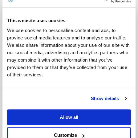
部会・イベント予定
This website uses cookies
資料ダウンロード
We use cookies to personalise content and ads, to
provide social media features and to analyse our traffic.
会報誌「所報」
We also share information about your use of our site with
our social media, advertising and analytics partners who
お知らせ
may combine it with other information that you’ve
出版事業
provided to them or that they’ve collected from your use
of their services.
アクセス
お問い合わせ
Show details
入会案内・申込書
Allow all
会員ログイン
会員ID・パスワードを忘れた方
Customize