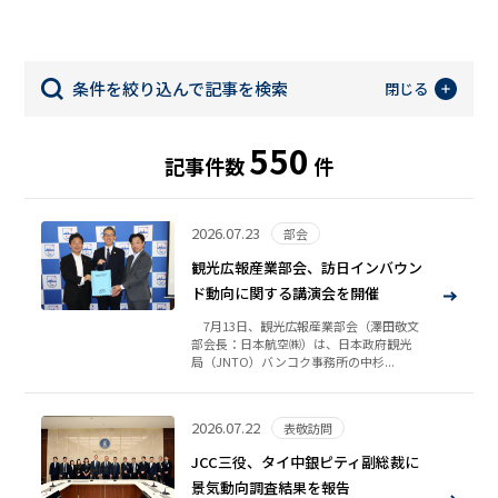
条件を絞り込んで記事を検索
閉じる
550
記事件数
件
2026.07.23
部会
観光広報産業部会、訪日インバウン
ド動向に関する講演会を開催
7月13日、観光広報産業部会（澤田敬文
部会長：日本航空㈱）は、日本政府観光
局（JNTO）バンコク事務所の中杉...
2026.07.22
表敬訪問
JCC三役、タイ中銀ピティ副総裁に
景気動向調査結果を報告