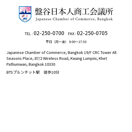
02-250-0700
02-250-0705
TEL :
FAX :
平日（月～金） 9:00～17:30
Japanese Chamber of Commerce, Bangkok 19/F CRC Tower All
Seasons Place, 87/2 Wireless Road, Kwang Lumpini, Khet
Pathumwan, Bangkok 10330
BTSプルンチット駅 徒歩10分