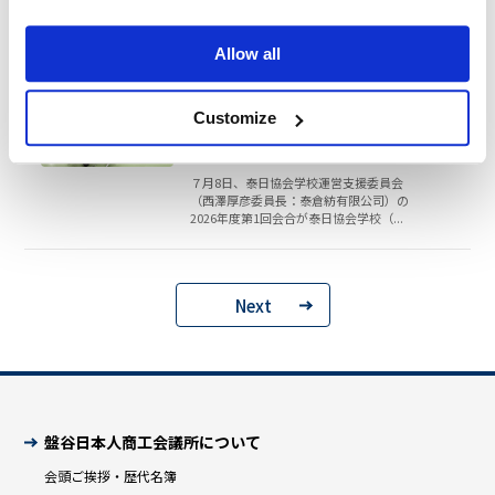
長：AGCビニタイ㈱）、環境委員会（渡
辺敬一郎委員長&#...
Allow all
2026.07.08
委員会
Customize
第1回泰日協会学校運営支援委員会
開催
７月8日、泰日協会学校運営支援委員会
（西澤厚彦委員長：泰倉紡有限公司）の
2026年度第1回会合が泰日協会学校（...
Next
盤谷日本人商工会議所について
会頭ご挨拶・歴代名簿