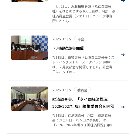
7月22日、近藤裕康会頭（丸紅泰国会
社）をはじめとするJCC三役は、阿部一郎
経済調査会長（ジェトロ・バンコク事務
所）ととも...
2026.07.15
部会
７月繊維部会開催
7月15日、繊維部会（石濱泰三部会長：東
レ・インダストリーズ・タイランド㈱）
は、７月度部会を開催しました。部会当
日は、タイの...
2026.07.15
委員会
経済調査会、「タイ国経済概況
2026/2027年版」編集委員会を開催
7月15日、経済調査会（阿部一郎調査会
長：ジェトロ・バンコク事務所）は、
「2026／2027年版タイ国経済概況」第ÿ...