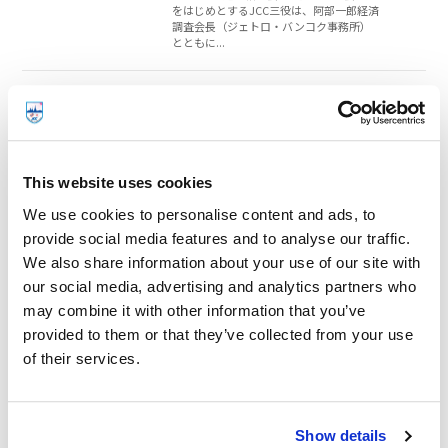
をはじめとするJCC三役は、阿部一郎経済
調査会長（ジェトロ・バンコク事務所）
とともに...
2026.07.10
部会
化学品部会・環境委員会・繊維部
会、日本化学工業協会との合同事業
を開催
This website uses cookies
翌10日は、日本人経営者向けの講演会が
We use cookies to personalise content and ads, to
開催されました。第一部では、横浜国立
provide social media features and to analyse our traffic.
大学の三宅淳巳氏より、「戦略的プロセ
ス安全マネジメントの構築に向けて」と
We also share information about your use of our site with
題してご講演いただきました。講演で...
our social media, advertising and analytics partners who
may combine it with other information that you’ve
2026.07.09
部会
provided to them or that they’ve collected from your use
of their services.
化学品部会・環境委員会・繊維部
会、日本化学工業協会との合同事業
を開催
Show details
７月9～10日、化学品部会（堀部善久部会