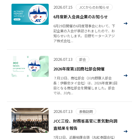
2026.07.15
JCCからのお知らせ
6月度新入会員企業のお知らせ
6月29日開催の6月度理事会において、下
記企業の入会が承認されましたので、お
知らせいたします。 日野モータースアジ
ア株式会社...
2026.07.13
部会
2026年度第1回商社部会開催
７月13日、商社部会（川内野康人部会
長：伊藤忠タイ会社）は、2026年度第1回
目となる商社部会を開催しました。部会
では、川内...
2026.07.13
表敬訪問
JCC三役、財務省高官に景気動向調
査結果を報告
7月13日、近藤裕康会頭（丸紅泰国会社）