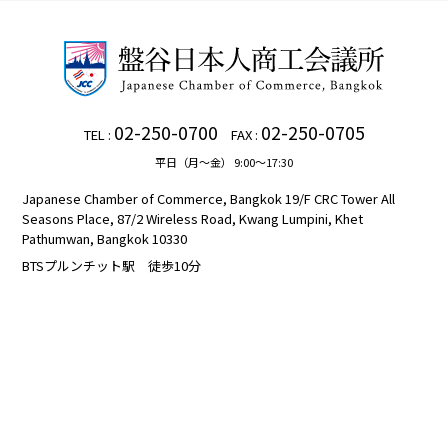
02-250-0700
02-250-0705
TEL :
FAX :
平日（月～金） 9:00～17:30
Japanese Chamber of Commerce, Bangkok 19/F CRC Tower All
Seasons Place, 87/2 Wireless Road, Kwang Lumpini, Khet
Pathumwan, Bangkok 10330
BTSプルンチット駅 徒歩10分