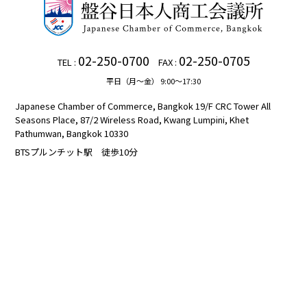
02-250-0700
02-250-0705
TEL :
FAX :
平日（月～金） 9:00～17:30
Japanese Chamber of Commerce, Bangkok 19/F CRC Tower All
Seasons Place, 87/2 Wireless Road, Kwang Lumpini, Khet
Pathumwan, Bangkok 10330
BTSプルンチット駅 徒歩10分