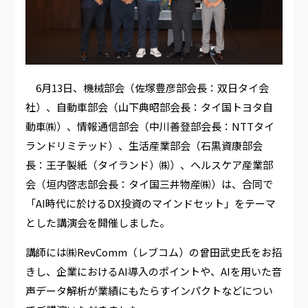
6月13日、機械部会（佐塚豊彦部会長：双日タイ会
社）、自動車部会（山下典昭部会長：タイ国トヨタ自
動車㈱）、情報通信部会（中川善登部会長：NTTタイ
ランドリミテッド）、生活産業部会（石黒資康部会
長：王子製紙（タイランド）㈱）、ヘルスケア産業部
会（垣内啓志部会長：タイ国三井物産㈱）は、合同で
「AI時代に於けるDX投資のマインドセット」をテーマ
とした講演会を開催しました。
講師には㈱RevComm（レブコム）の曾田武史氏をお招
きし、企業におけるAI導入のポイントや、AIを用いた音
声データ解析が業績にもたらすインパクトなどについ