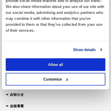
provide social media features and to analyse our traffic.
数字で見るJCC
We also share information about your use of our site with
理事会議事録・事業報告書
our social media, advertising and analytics partners who
JCCガイド
may combine it with other information that you’ve
provided to them or that they’ve collected from your use
会員企業検索
of their services.
新入企業一覧
活動報告
Show details
部会・イベント予定
Allow all
資料ダウンロード
Customize
会報誌「所報」
お知らせ
出版事業