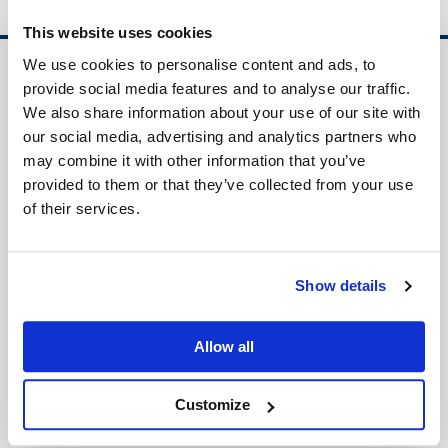
This website uses cookies
We use cookies to personalise content and ads, to
provide social media features and to analyse our traffic.
盤谷日本人商工会議所について
We also share information about your use of our site with
会頭ご挨拶・歴代名簿
our social media, advertising and analytics partners who
役員一覧・組織図
may combine it with other information that you’ve
数字で見るJCC
provided to them or that they’ve collected from your use
理事会議事録・事業報告書
of their services.
JCCガイド
会員企業検索
Show details
新入企業一覧
Allow all
活動報告
Customize
部会・イベント予定