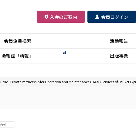
入会
のご
案内
会員
ログイン
会員企業検索
活動報告
会報誌「所報」
出版事業
 Public - Private Partnership for Operation and Maintenance (O&M) Services of Phuket Exp
の他