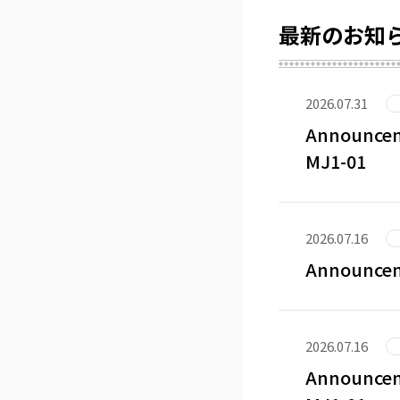
最新のお知
2026.07.31
Announceme
MJ1-01
2026.07.16
Announceme
2026.07.16
Announceme