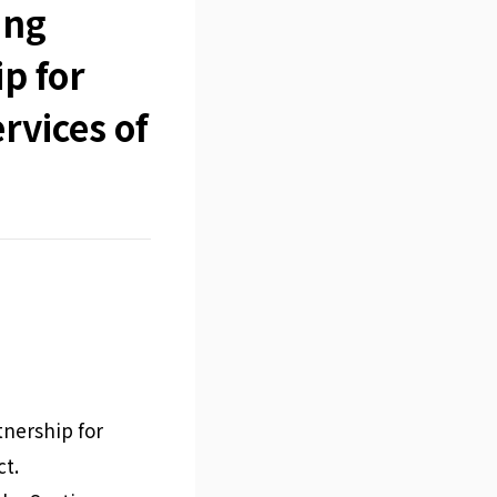
ing
ip for
rvices of
tnership for
t.