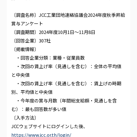
〔調査名称〕JCC工業団地連絡協議会2024年度秋季昇給
賞与アンケート
〔調査期間〕2024年度10月1日～11月8日
〔回答企業〕307社
〔掲載情報〕
・回答企業分類：業種・従業員数
・次回の賃上げ率（見通しを含む）：全体の平均値
と中央値
・次回の賃上げ率（見通しを含む）：賃上げの時期
別、平均値と中央値
・今年度の賞与月数（年間総支給額・見通しを含
む）：最も回答数が多い値
〔入手方法〕
JCCウェブサイトにログインした後、
https://www.jcc.or.th/login/