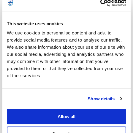
2026.07.31
-
Announcement of Invitation to Bid No. LPLC-
IETS-RIT1-TIEC-TIPE-MJ1-01
This website uses cookies
We use cookies to personalise content and ads, to
2026.07.16
入札情報
provide social media features and to analyse our traffic.
Announcement of Invitation to Bid No. TIEC-S-11
We also share information about your use of our site with
our social media, advertising and analytics partners who
may combine it with other information that you’ve
2026.07.16
入札情報
provided to them or that they’ve collected from your use
Announcement of Invitation to Bid No. NPUP-
of their services.
MJ1-02 and LPLC-MJ1-01
Show details
2026.07.16
入札情報
Announcement of Invitation to Bid No.TIEC-FRS-
06 and LPLC-FRS-01
Allow all